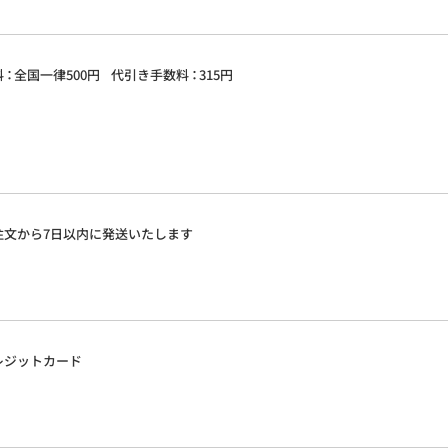
料：
全国一律500円
代引き手数
料：
315円
注文から7日以内に発送いたします
レジットカード