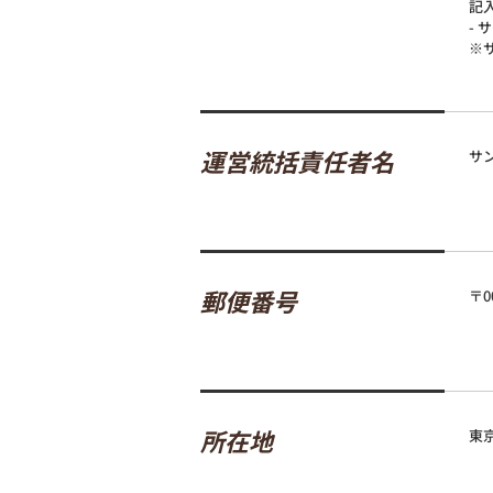
記入
-
※
運営統括責任者名
サ
郵便番号
〒0
所在地
東京