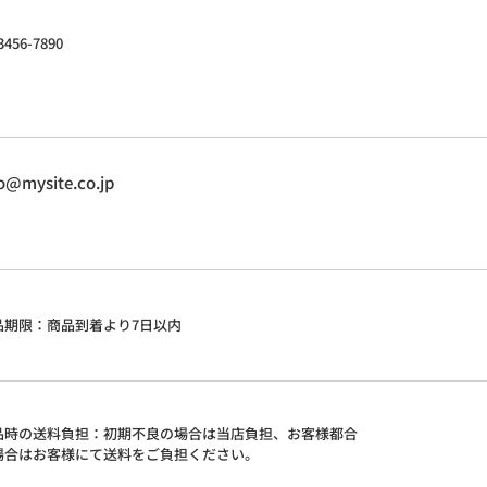
3456-7890
fo@mysite.co.jp
品期限：商品到着より7日以内
品時の送料負担：初期不良の場合は当店負担、お客様都合
場合はお客様にて送料をご負担ください。