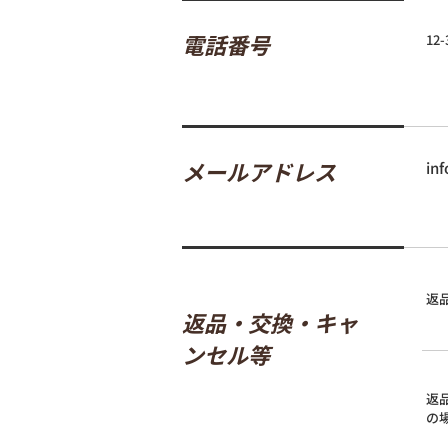
電話番号
12-
メールアドレス
in
返
返品・交換・キャ
ンセル等
返
の